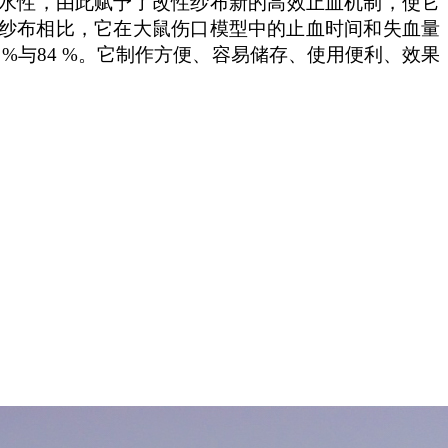
水性
，由此
赋予了
改性
纱布新的
高效
止血机制，
使
它
纱布相比，它在大鼠伤口模型中的止血时间
和失血量
%
与
84
%
。
它
制作方便、容易储存、使用便利
、
效果