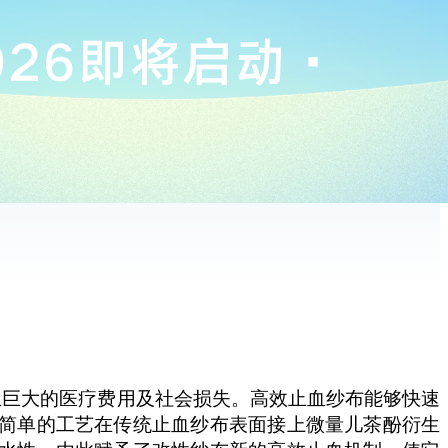
生巨大
的
医疗费用及
社会
损失。高效止血
纱布能够快速
简单的工艺在传统止血纱布表面接上微量
儿茶酚
衍生