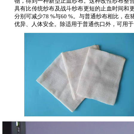
物
，
得到一种新型止血纱布
。
这种
改性
纱布整
具有比传统纱布及战斗纱布更短
的止血时间和
分别可减少
78
%
与
60
%
。
与普通纱布相比，在
优异
、
人体安全
。除适用于普通伤口外，可用于