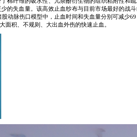
合了棉纤维的吸水性
、儿茶酚
衍生物的组织粘附性和疏
更少的失血量。
该高效止血纱布与目前市场最好的战斗
猪股动脉伤
口
模型中，止血时间和失血量分别
可
减少
69
大面积、不规则
、
大出血外伤
的快速
止血
。