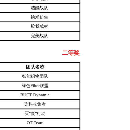
洁能战队
纳米仿生
胶我成材
完美战队
二等奖
团队名称
智能织物团队
绿色Fiber联盟
BUCT Dynamic
染料收集者
灭"焱"行动
OT Team