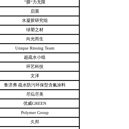
”膜“力无限
启晨
水凝胶研究组
绿塑之材
向光而生
Unique Rinsing Team
超疏水小组
环艺科技
文泽
鲁济弗 疏水防污环保型含氟涂料
尽疝尽美
优威GREEN
Polymer Group
久邦