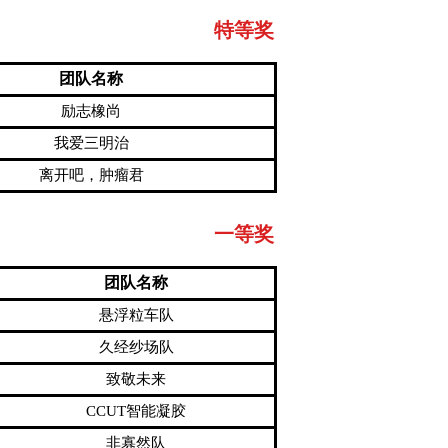
特等奖
团队名称
励志橡尚
我爱三明治
离开吧，肿瘤君
一等奖
团队名称
悬浮粒车队
久经纱场队
致敬未来
CCUT智能凝胶
非寡然队